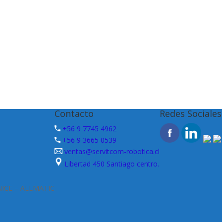
Contacto
Redes Sociales
+56 9 7745 4962
+56 9 3665 0539
ventas@servitcom-robotica.cl
Libertad 450 Santiago centro.
 NICE – ALLMATIC