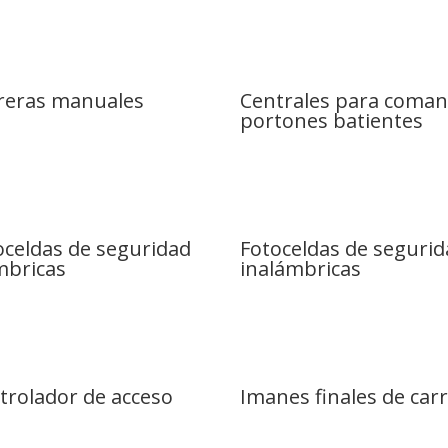
reras manuales
Centrales para coma
portones batientes
oceldas de seguridad
Fotoceldas de seguri
mbricas
inalámbricas
trolador de acceso
Imanes finales de car