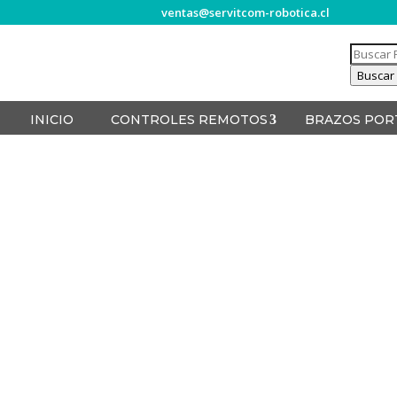
ventas@servitcom-robotica.cl
Búsque
de
Buscar
product
INICIO
CONTROLES REMOTOS
BRAZOS POR