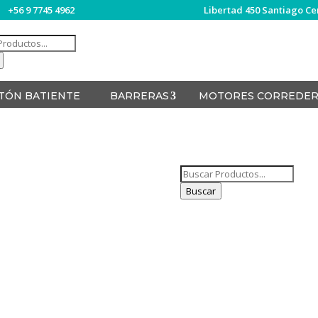
+56 9 7745 4962
Libertad 450 Santiago Ce
da
os
TÓN BATIENTE
BARRERAS
MOTORES CORREDER
Búsqueda
de
Buscar
productos