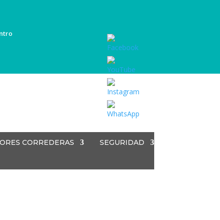
ntro
Set
Youtube
Channel
ID
ORES CORREDERAS
SEGURIDAD