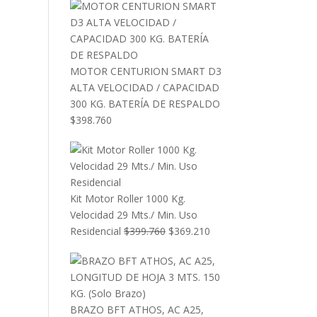
MOTOR CENTURION SMART D3
ALTA VELOCIDAD / CAPACIDAD
300 KG. BATERÍA DE RESPALDO
$
398.760
Kit Motor Roller 1000 Kg.
Velocidad 29 Mts./ Min. Uso
El
El
Residencial
$
399.760
$
369.210
precio
precio
original
actual
era:
es:
$399.760.
$369.210.
BRAZO BFT ATHOS, AC A25,