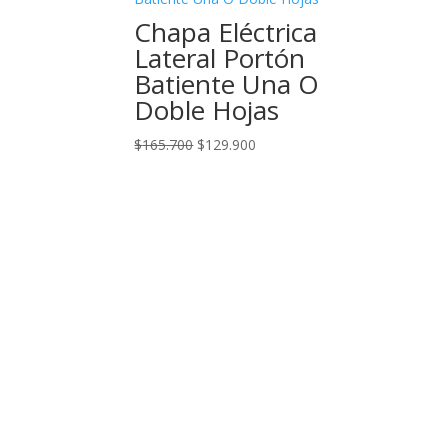
Chapa Eléctrica
Lateral Portón
Batiente Una O
Doble Hojas
El
El
$
165.700
$
129.900
precio
precio
original
actual
era:
es:
$165.700.
$129.900.