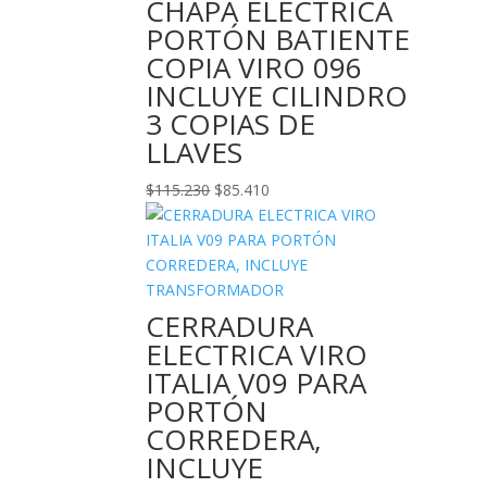
CHAPA ELECTRICA
PORTÓN BATIENTE
COPIA VIRO 096
INCLUYE CILINDRO
3 COPIAS DE
LLAVES
El
El
$
115.230
$
85.410
precio
precio
original
actual
era:
es:
$115.230.
$85.410.
CERRADURA
ELECTRICA VIRO
ITALIA V09 PARA
PORTÓN
CORREDERA,
INCLUYE