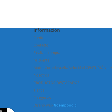
Información
Carrito
Contacto
Finalizar compra
Mi cuenta
Motor Corredera Alta Velocidad CENTURIÓN –
Nosotros
PRODUCTOS DESTACADOS
Tienda
Categorías
Diseño web
Goemporio.cl
0