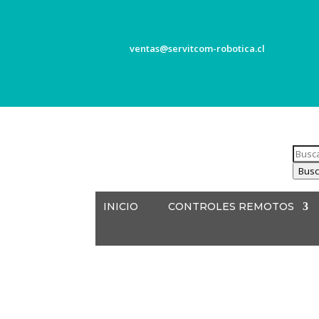
ventas@servitcom-robotica.cl
Búsq
de
Busc
produ
INICIO
CONTROLES REMOTOS