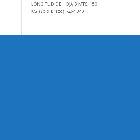
LONGITUD DE HOJA 3 MTS. 150
KG. (Solo Brazo)
$
264.340