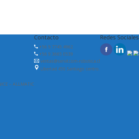
Contacto
Redes Sociales
+56 9 7745 4962
+56 9 3665 0539
ventas@servitcom-robotica.cl
Libertad 450 Santiago centro.
 NICE – ALLMATIC