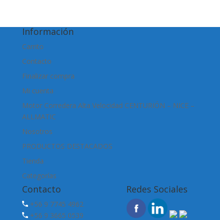
Información
Carrito
Contacto
Finalizar compra
Mi cuenta
Motor Corredera Alta Velocidad CENTURIÓN – NICE –
ALLMATIC
Nosotros
PRODUCTOS DESTACADOS
Tienda
Categorías
Contacto
Redes Sociales
+56 9 7745 4962
+56 9 3665 0539