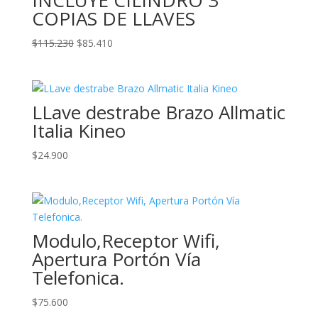
COPIAS DE LLAVES
El
El
$
115.230
$
85.410
precio
precio
original
actual
era:
es:
LLave destrabe Brazo Allmatic
$115.230.
$85.410.
Italia Kineo
$
24.900
Modulo,Receptor Wifi,
Apertura Portón Vía
Telefonica.
$
75.600