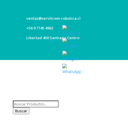
ventas@servitcom-robotica.cl
+56 9 7745 4962
Libertad 450 Santiago Centro
Set
Youtube
Channel
ID
Búsqueda
de
Buscar
productos