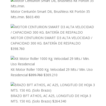
Motor Centurión Smart D6, Brushless Kit Portón 35
Mts./min.
$
603.490
MOTOR CENTURION SMART D3 ALTA VELOCIDAD /
CAPACIDAD 300 KG. BATERÍA DE RESPALDO
$
398.760
Kit Motor Roller 1000 Kg. Velocidad 29 Mts./ Min. Uso
El
El
Residencial
$
399.760
$
369.210
precio
precio
original
actual
era:
es:
BRAZO BFT ATHOS, AC A25, LONGITUD DE HOJA 3
$399.760.
$369.210.
MTS. 150 KG. (Solo Brazo)
$
264.340