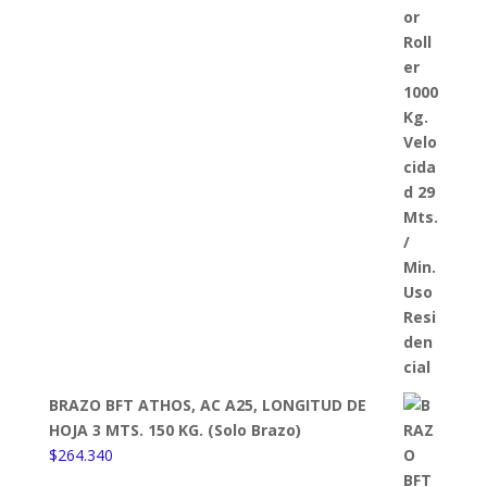
precio
precio
original
actual
era:
es:
$399.760.
$369.210.
BRAZO BFT ATHOS, AC A25, LONGITUD DE
HOJA 3 MTS. 150 KG. (Solo Brazo)
$
264.340