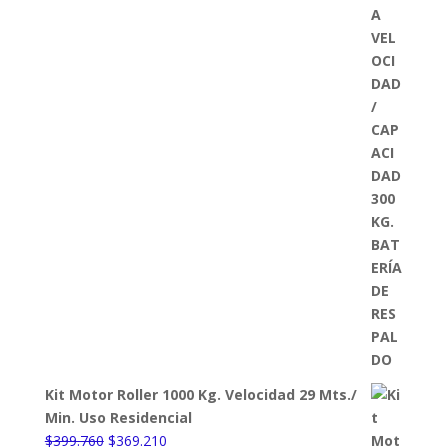
Kit Motor Roller 1000 Kg. Velocidad 29 Mts./
Min. Uso Residencial
El
El
$
399.760
$
369.210