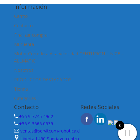
Información
Carrito
Contacto
Finalizar compra
Mi cuenta
Motor Corredera Alta Velocidad CENTURIÓN – NICE –
ALLMATIC
Nosotros
PRODUCTOS DESTACADOS
Tienda
Categorías
Contacto
Redes Sociales
+56 9 7745 4962
+56 9 3665 0539
0
ventas@servitcom-robotica.cl
Libertad 450 Santiago centro.