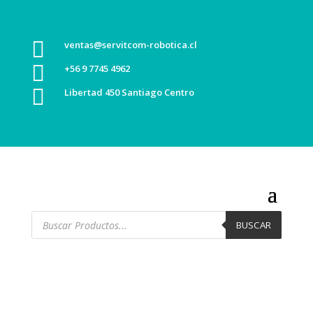

ventas@servitcom-robotica.cl

+56 9 7745 4962

Libertad 450 Santiago Centro
Búsqueda
de
BUSCAR
productos