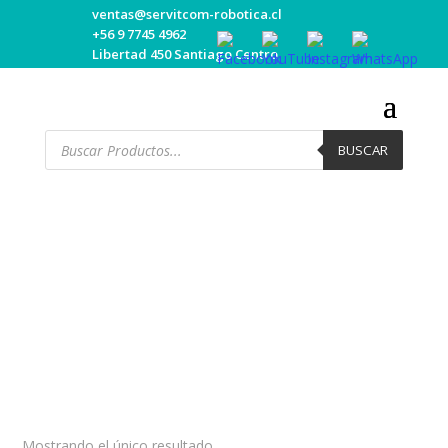
ventas@servitcom-robotica.cl
+56 9 7745 4962
Libertad 450 Santiago Centro
Búsqueda
de
BUSCAR
productos
Trabadores de
Puerta Porton
CONTÁCTENOS
Mostrando el único resultado