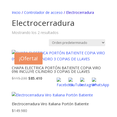
Inicio
/
Controlador de acceso
/ Electrocerradura
Electrocerradura
Mostrando los 2 resultados
¡Oferta!
CHAPA ELECTRICA PORTÓN BATIENTE COPIA VIRO
096 INCLUYE CILINDRO 3 COPIAS DE LLAVES
El
El
$
115.230
$
85.410
precio
precio
original
actual
era:
es:
$115.230.
$85.410.
Electrocerradura Viro Italiana Portón Batiente
$
149.980