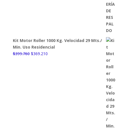
Kit Motor Roller 1000 Kg. Velocidad 29 Mts./
Min. Uso Residencial
El
El
$
399.760
$
369.210
precio
precio
original
actual
era:
es:
$399.760.
$369.210.