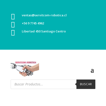

ventas@servitcom-robotica.cl

+56 9 7745 4962

Libertad 450 Santiago Centro
Búsqueda
de
BUSCAR
productos