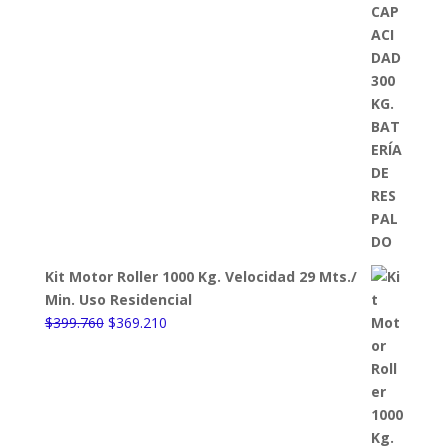
Kit Motor Roller 1000 Kg. Velocidad 29 Mts./
Min. Uso Residencial
El
El
$
399.760
$
369.210
precio
precio
original
actual
era:
es:
$399.760.
$369.210.