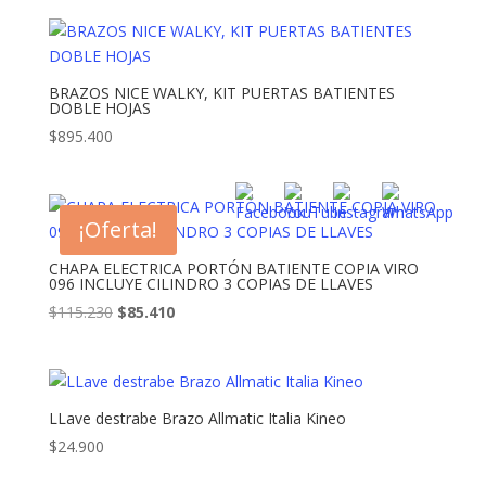
BRAZOS NICE WALKY, KIT PUERTAS BATIENTES
DOBLE HOJAS
$
895.400
¡Oferta!
CHAPA ELECTRICA PORTÓN BATIENTE COPIA VIRO
096 INCLUYE CILINDRO 3 COPIAS DE LLAVES
El
El
$
115.230
$
85.410
precio
precio
original
actual
era:
es:
$115.230.
$85.410.
LLave destrabe Brazo Allmatic Italia Kineo
$
24.900