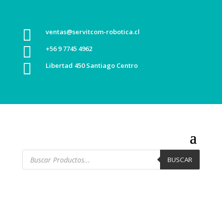

ventas@servitcom-robotica.cl

+56 9 7745 4962

Libertad 450 Santiago Centro
Búsqueda
de
BUSCAR
productos