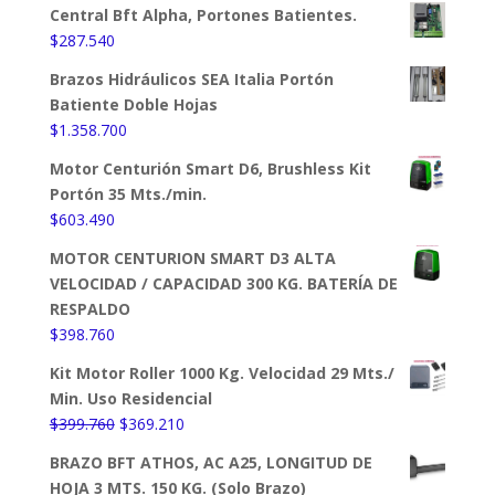
Central Bft Alpha, Portones Batientes.
$
287.540
Brazos Hidráulicos SEA Italia Portón
Batiente Doble Hojas
$
1.358.700
Motor Centurión Smart D6, Brushless Kit
Portón 35 Mts./min.
$
603.490
MOTOR CENTURION SMART D3 ALTA
VELOCIDAD / CAPACIDAD 300 KG. BATERÍA DE
RESPALDO
$
398.760
Kit Motor Roller 1000 Kg. Velocidad 29 Mts./
Min. Uso Residencial
El
El
$
399.760
$
369.210
precio
precio
BRAZO BFT ATHOS, AC A25, LONGITUD DE
original
actual
HOJA 3 MTS. 150 KG. (Solo Brazo)