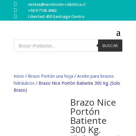

ventas@servitcom-robotica.cl

+56 9 7745 4962

Libertad 450 Santiago Centro
Búsqueda
de
BUSCAR
productos
Inicio
/
Brazo Portón una hoja
/
Aceite para brazos
hidráulicos
/ Brazo Nice Portón Batiente 300 Kg. (Solo
Brazo)
Brazo Nice
Portón
Batiente
300 Kg.