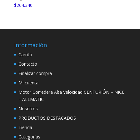
era:
es:
$
264.340
$399.760.
$369.210.
Información
Carrito
Contacto
Finalizar compra
Mi cuenta
Motor Corredera Alta Velocidad CENTURIÓN – NICE
– ALLMATIC
Nosotros
PRODUCTOS DESTACADOS
Tienda
Categorías