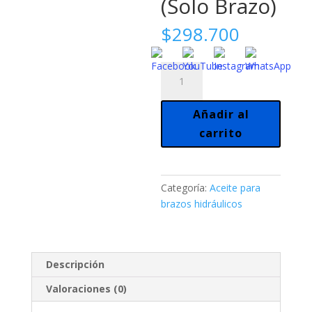
(Solo Brazo)
$
298.700
Brazo
Nice
Portón
Añadir al
Batiente
carrito
300
Kg.
(Solo
Brazo)
Categoría:
Aceite para
cantidad
brazos hidráulicos
Descripción
Valoraciones (0)