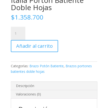
Italia Portón Batiente
Doble Hojas
$
1.358.700
Brazos
Hidráulicos
SEA
Añadir al carrito
Italia
Portón
Batiente
Doble
Categorías:
Brazo Potón Batiente
,
Brazos portones
Hojas
batientes doble hojas
cantidad
Descripción
Valoraciones (0)