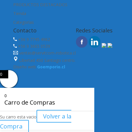
PRODUCTOS DESTACADOS
Tienda
Categorías
Contacto
Redes Sociales
+56 9 7745 4962
+56 9 3665 0539
ventas@servitcom-robotica.cl
Libertad 450 Santiago centro.
Diseño web
Goemporio.cl
0
0
Carro de Compras
Volver a la
Su carro esta vacio
Compra