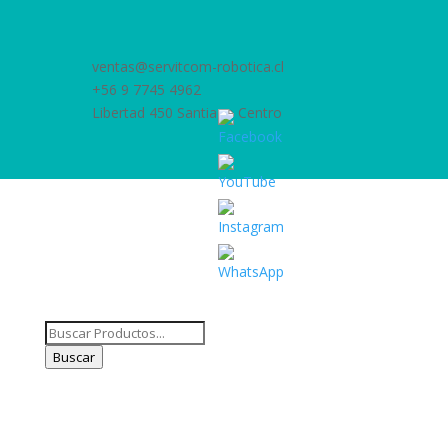
ventas@servitcom-robotica.cl
+56 9 7745 4962
Libertad 450 Santiago Centro
Set
Youtube
Channel
ID
Búsqueda
de
Buscar
productos