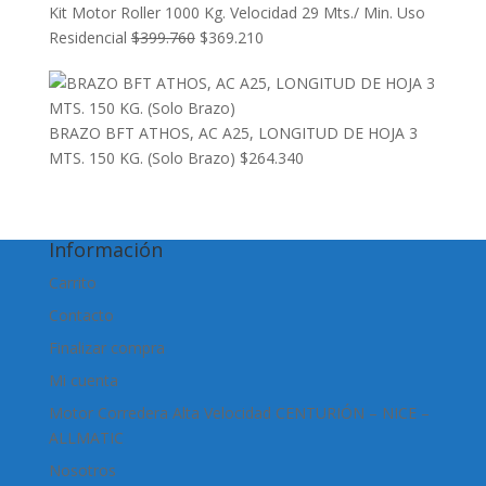
Kit Motor Roller 1000 Kg. Velocidad 29 Mts./ Min. Uso
El
El
Residencial
$
399.760
$
369.210
precio
precio
original
actual
era:
es:
BRAZO BFT ATHOS, AC A25, LONGITUD DE HOJA 3
$399.760.
$369.210.
MTS. 150 KG. (Solo Brazo)
$
264.340
Información
Carrito
Contacto
Finalizar compra
Mi cuenta
Motor Corredera Alta Velocidad CENTURIÓN – NICE –
ALLMATIC
Nosotros