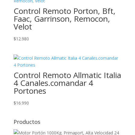
$46.500.
$44.310.
Control Remoto Porton, Bft,
Faac, Garrinson, Remocon,
Velot
$
12.980
Control Remoto Allmatic Italia
4 Canales.comandar 4
Portones
$
16.990
Productos