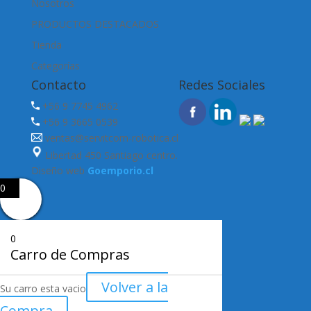
Nosotros
PRODUCTOS DESTACADOS
Tienda
Categorías
Contacto
Redes Sociales
+56 9 7745 4962
+56 9 3665 0539
ventas@servitcom-robotica.cl
Libertad 450 Santiago centro.
Diseño web
Goemporio.cl
0
0
Carro de Compras
Volver a la
Su carro esta vacio
Compra