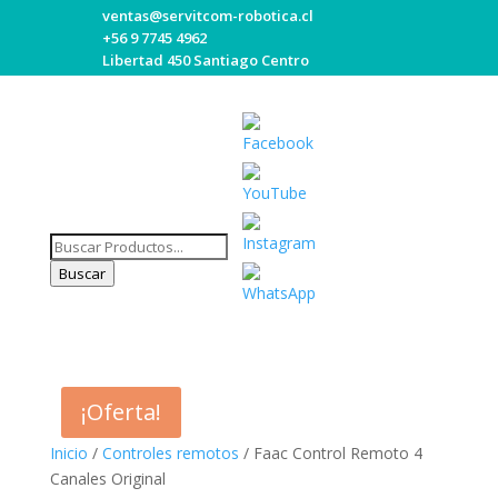
ventas@servitcom-robotica.cl
+56 9 7745 4962
Libertad 450 Santiago Centro
Búsqueda
Set
de
Buscar
Youtube
productos
Channel
ID
¡Oferta!
Inicio
/
Controles remotos
/ Faac Control Remoto 4
Canales Original