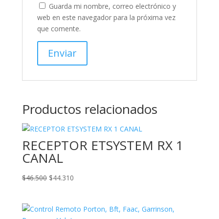
Guarda mi nombre, correo electrónico y
web en este navegador para la próxima vez
que comente.
Productos relacionados
RECEPTOR ETSYSTEM RX 1
CANAL
El
El
$
46.500
$
44.310
precio
precio
original
actual
era:
es: