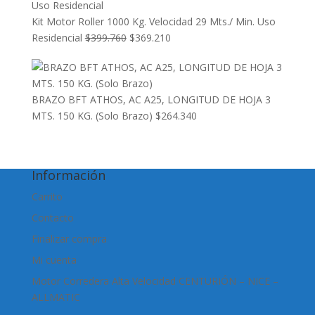
Kit Motor Roller 1000 Kg. Velocidad 29 Mts./ Min. Uso
El
El
Residencial
$
399.760
$
369.210
precio
precio
original
actual
era:
es:
BRAZO BFT ATHOS, AC A25, LONGITUD DE HOJA 3
$399.760.
$369.210.
MTS. 150 KG. (Solo Brazo)
$
264.340
Información
Carrito
Contacto
Finalizar compra
Mi cuenta
Motor Corredera Alta Velocidad CENTURIÓN – NICE –
ALLMATIC