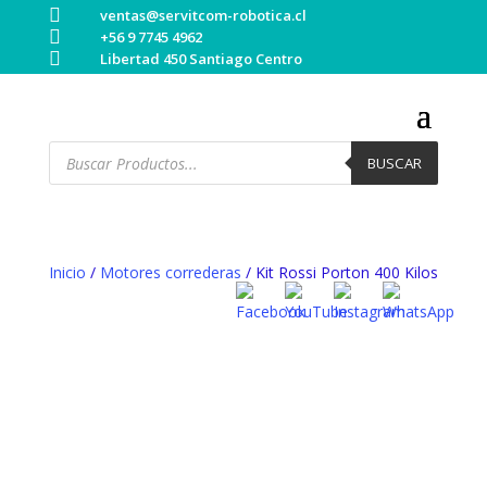

ventas@servitcom-robotica.cl

+56 9 7745 4962

Libertad 450 Santiago Centro
Búsqueda
de
BUSCAR
productos
Inicio
/
Motores correderas
/ Kit Rossi Porton 400 Kilos