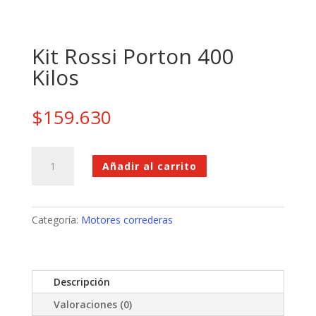
Kit Rossi Porton 400
Kilos
$
159.630
Kit
Añadir al carrito
Rossi
Porton
400
Kilos
Categoría:
Motores correderas
cantidad
Descripción
Valoraciones (0)