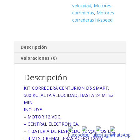
Velocidad
velocidad
,
Motores
hasta
correderas
,
Motores
24
correderas hi-speed
Metros/Minuto
cantidad
Descripción
Valoraciones (0)
Descripción
KIT CORREDERA CENTURION D5 SMART,
500 KG. ALTA VELOCIDAD, HASTA 24 MTS./
MIN.
INCLUYE:
– MOTOR 12 VDC.
– CENTRAL ELECTRONICA.
– 1 BATERIA DE RESPALDO 12 VOLTIOS DC.
– 4 MTS. CREMALLERAS ACERO 12mm.