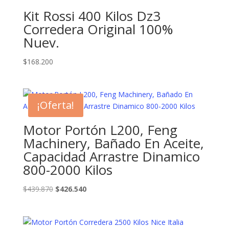
Kit Rossi 400 Kilos Dz3
Corredera Original 100%
Nuev.
$
168.200
¡Oferta!
Motor Portón L200, Feng
Machinery, Bañado En Aceite,
Capacidad Arrastre Dinamico
800-2000 Kilos
El
El
$
439.870
$
426.540
precio
precio
original
actual
era:
es: