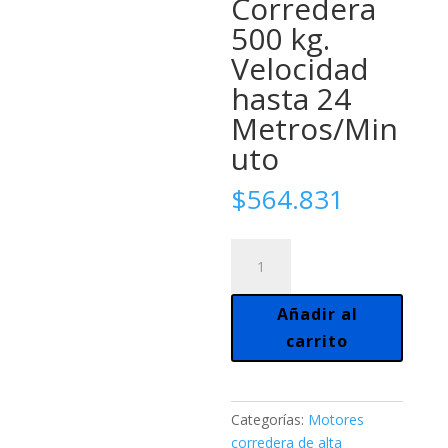
Corredera
500 kg.
Velocidad
hasta 24
Metros/Min
uto
$
564.831
Motor
Centurión
Smart
Añadir al
D5,
carrito
Kit
Portón
Corredera
500
Categorías:
Motores
kg.
corredera de alta