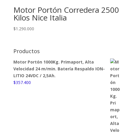
$439.870.
$426.540.
Motor Portón Corredera 2500
Kilos Nice Italia
$
1.290.000
Productos
Motor Portón 1000Kg. Primaport, Alta
Velocidad 24 m/min. Batería Respaldo ION-
LITIO 24VDC / 2,5Ah.
$
357.400