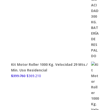
Kit Motor Roller 1000 Kg. Velocidad 29 Mts./
Min. Uso Residencial
El
El
$
399.760
$
369.210
precio
precio
original
actual
era:
es:
$399.760.
$369.210.