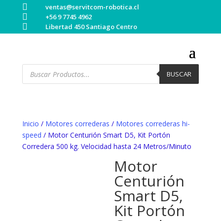

ventas@servitcom-robotica.cl

+56 9 7745 4962

Libertad 450 Santiago Centro
Búsqueda
de
BUSCAR
productos
Inicio
/
Motores correderas
/
Motores correderas hi-
speed
/ Motor Centurión Smart D5, Kit Portón
Corredera 500 kg. Velocidad hasta 24 Metros/Minuto
Motor
Centurión
Smart D5,
Kit Portón