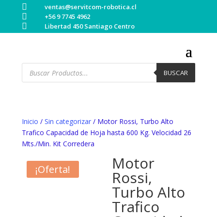

ventas@servitcom-robotica.cl

+56 9 7745 4962

Libertad 450 Santiago Centro
Búsqueda
de
BUSCAR
productos
Inicio
/
Sin categorizar
/ Motor Rossi, Turbo Alto
Trafico Capacidad de Hoja hasta 600 Kg. Velocidad 26
Mts./Min. Kit Corredera
Motor
¡Oferta!
Rossi,
Turbo Alto
Trafico