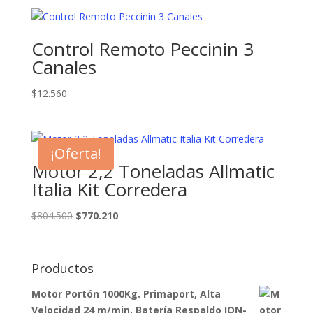
Control Remoto Peccinin 3
Canales
$
12.560
¡Oferta!
Motor 2,2 Toneladas Allmatic
Italia Kit Corredera
El
El
$
804.500
$
770.210
precio
precio
original
actual
era:
es:
Productos
$804.500.
$770.210.
Motor Portón 1000Kg. Primaport, Alta
Velocidad 24 m/min. Batería Respaldo ION-