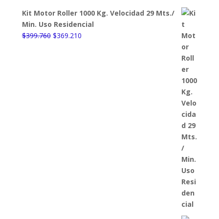
Kit Motor Roller 1000 Kg. Velocidad 29 Mts./
Min. Uso Residencial
El
El
$
399.760
$
369.210
precio
precio
original
actual
era:
es:
$399.760.
$369.210.