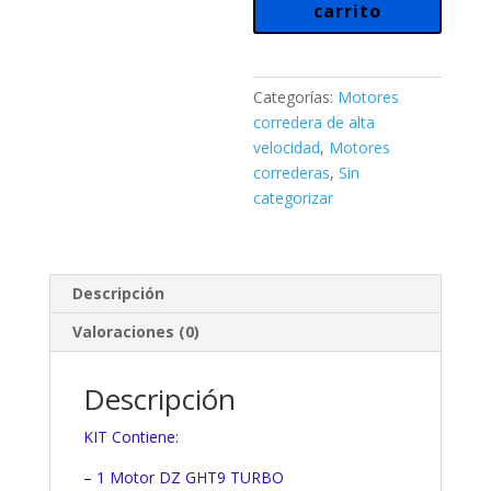
carrito
Trafico
Capacidad
de
Hoja
Categorías:
Motores
hasta
corredera de alta
600
velocidad
,
Motores
Kg.
correderas
,
Sin
Velocidad
categorizar
26
Mts./Min.
Kit
Corredera
Descripción
cantidad
Valoraciones (0)
Descripción
KIT Contiene:
– 1 Motor DZ GHT9 TURBO