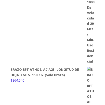
$399.760.
$369.210.
BRAZO BFT ATHOS, AC A25, LONGITUD DE
HOJA 3 MTS. 150 KG. (Solo Brazo)
$
264.340