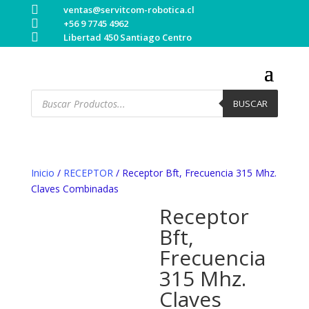

ventas@servitcom-robotica.cl

+56 9 7745 4962

Libertad 450 Santiago Centro
Búsqueda
de
BUSCAR
productos
Inicio
/
RECEPTOR
/ Receptor Bft, Frecuencia 315 Mhz.
Claves Combinadas
Receptor
Bft,
Frecuencia
315 Mhz.
Claves