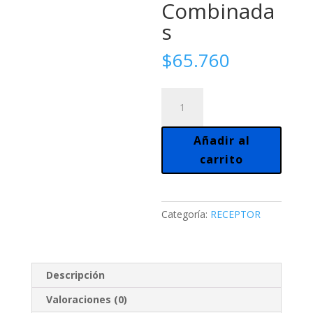
Combinada
s
$
65.760
Receptor
Bft,
Frecuencia
Añadir al
315
carrito
Mhz.
Claves
Combinadas
cantidad
Categoría:
RECEPTOR
Descripción
Valoraciones (0)