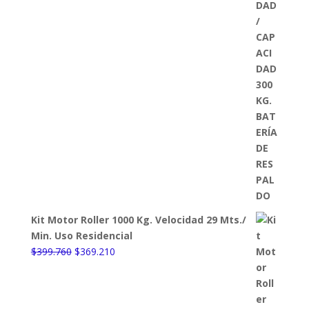
Kit Motor Roller 1000 Kg. Velocidad 29 Mts./
Min. Uso Residencial
El
El
$
399.760
$
369.210
precio
precio
original
actual
era:
es: