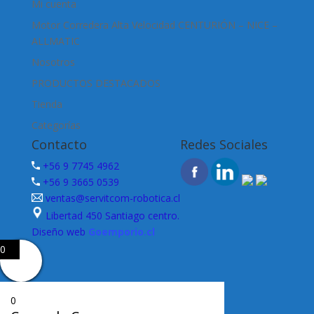
Mi cuenta
Motor Corredera Alta Velocidad CENTURIÓN – NICE –
ALLMATIC
Nosotros
PRODUCTOS DESTACADOS
Tienda
Categorías
Contacto
Redes Sociales
+56 9 7745 4962
+56 9 3665 0539
ventas@servitcom-robotica.cl
Libertad 450 Santiago centro.
Diseño web
Goemporio.cl
0
0