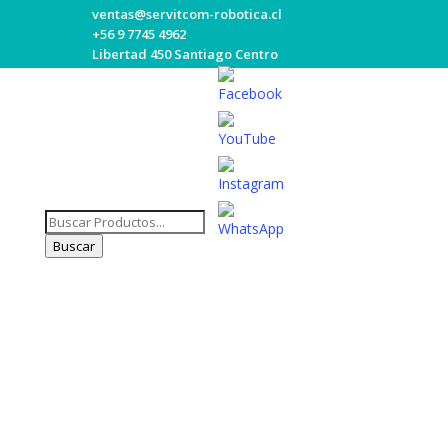
ventas@servitcom-robotica.cl
+56 9 7745 4962
Libertad 450 Santiago Centro
Set
Búsqueda
Youtube
de
Buscar
Channel
productos
ID
Ruedas Portones Correderas
Contáctenos