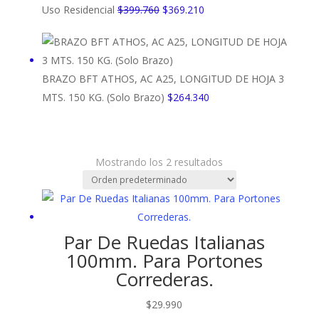
El
El
Uso Residencial
$
399.760
$
369.210
precio
precio
original
actual
era:
es:
BRAZO BFT ATHOS, AC A25, LONGITUD DE HOJA 3
$399.760.
$369.210.
MTS. 150 KG. (Solo Brazo)
$
264.340
Mostrando los 2 resultados
Par De Ruedas Italianas
100mm. Para Portones
Correderas.
$
29.990