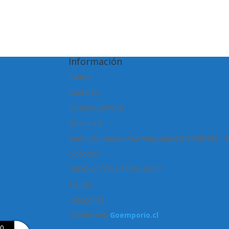
Información
Carrito
Contacto
Finalizar compra
Mi cuenta
Motor Corredera Alta Velocidad CENTURIÓN –
Nosotros
PRODUCTOS DESTACADOS
Tienda
Categorías
Diseño web
Goemporio.cl
0