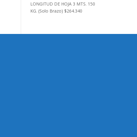
LONGITUD DE HOJA 3 MTS. 150
KG. (Solo Brazo)
$
264.340