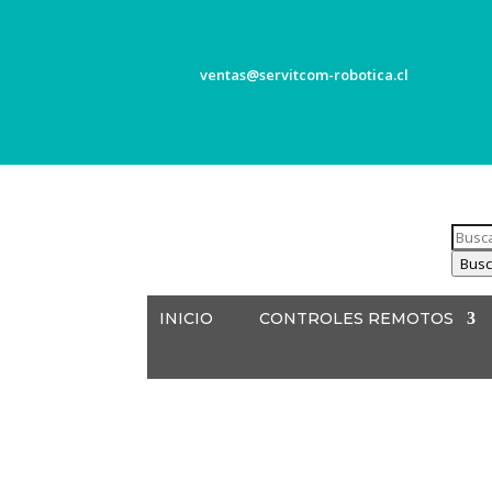
ventas@servitcom-robotica.cl
Búsq
de
Busc
produ
INICIO
CONTROLES REMOTOS