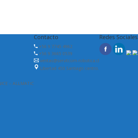
Contacto
Redes Sociales
+56 9 7745 4962
+56 9 3665 0539
ventas@servitcom-robotica.cl
Libertad 450 Santiago centro.
 NICE – ALLMATIC