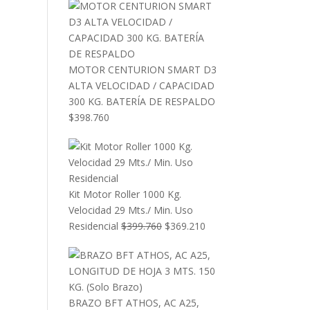
MOTOR CENTURION SMART D3
ALTA VELOCIDAD / CAPACIDAD
300 KG. BATERÍA DE RESPALDO
$
398.760
Kit Motor Roller 1000 Kg.
Velocidad 29 Mts./ Min. Uso
El
El
Residencial
$
399.760
$
369.210
precio
precio
original
actual
era:
es:
$399.760.
$369.210.
BRAZO BFT ATHOS, AC A25,