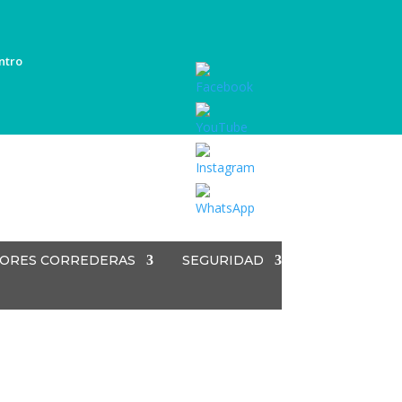
ntro
Set
Youtube
Channel
ID
ORES CORREDERAS
SEGURIDAD