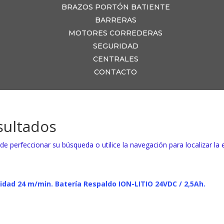
BRAZOS PORTÓN BATIENTE
BARRERAS
MOTORES CORREDERAS
SEGURIDAD
CENTRALES
CONTACTO
sultados
de perfeccionar su búsqueda o utilice la navegación para localizar la 
idad 24 m/min. Batería Respaldo ION-LITIO 24VDC / 2,5Ah.