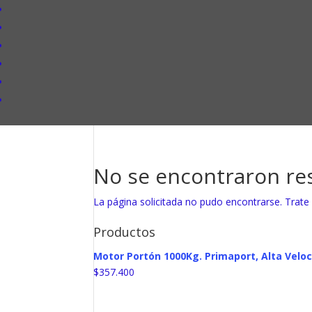
No se encontraron re
La página solicitada no pudo encontrarse. Trate 
Productos
Motor Portón 1000Kg. Primaport, Alta Veloc
$
357.400