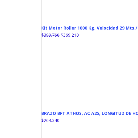
Kit Motor Roller 1000 Kg. Velocidad 29 Mts./
El
El
$
399.760
$
369.210
precio
precio
original
actual
era:
es:
$399.760.
$369.210.
BRAZO BFT ATHOS, AC A25, LONGITUD DE HOJ
$
264.340