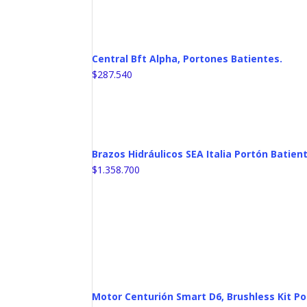
Central Bft Alpha, Portones Batientes.
$
287.540
Brazos Hidráulicos SEA Italia Portón Batien
$
1.358.700
Motor Centurión Smart D6, Brushless Kit Po