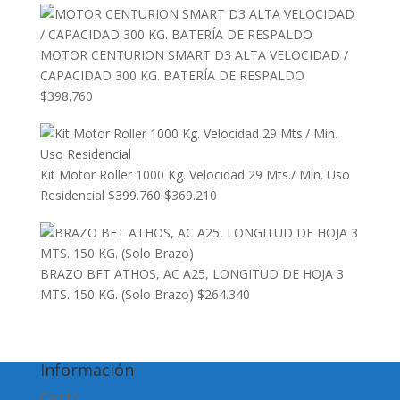
MOTOR CENTURION SMART D3 ALTA VELOCIDAD /
CAPACIDAD 300 KG. BATERÍA DE RESPALDO
$
398.760
Kit Motor Roller 1000 Kg. Velocidad 29 Mts./ Min. Uso
El
El
Residencial
$
399.760
$
369.210
precio
precio
original
actual
era:
es:
BRAZO BFT ATHOS, AC A25, LONGITUD DE HOJA 3
$399.760.
$369.210.
MTS. 150 KG. (Solo Brazo)
$
264.340
Información
Carrito