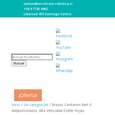
ventas@servitcom-robotica.cl
+56 9 7745 4962
Libertad 450 Santiago Centro
Búsqueda
de
Buscar
Set
productos
Youtube
Channel
ID
¡Oferta!
¡Oferta!
Inicio
/
Sin categorizar
/ Brazos Centurion Vert-X
Antiportonazos. Alta Velocidad Doble Hojas.