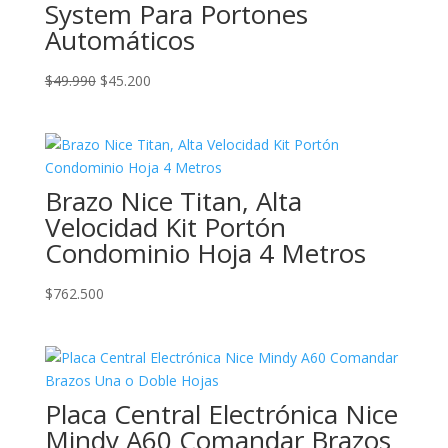
System Para Portones
Automáticos
El
El
$
49.990
$
45.200
precio
precio
original
actual
era:
es:
$49.990.
$45.200.
Brazo Nice Titan, Alta
Velocidad Kit Portón
Condominio Hoja 4 Metros
$
762.500
Placa Central Electrónica Nice
Mindy A60 Comandar Brazos