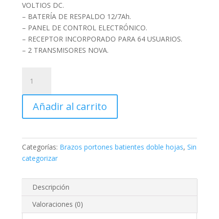
VOLTIOS DC.
– BATERÍA DE RESPALDO 12/7Ah.
– PANEL DE CONTROL ELECTRÓNICO.
– RECEPTOR INCORPORADO PARA 64 USUARIOS.
– 2 TRANSMISORES NOVA.
Brazos
Centurion
Vert-
Añadir al carrito
X
Antiportonazos.
Alta
Velocidad
Categorías:
Brazos portones batientes doble hojas
,
Sin
Doble
categorizar
Hojas.
cantidad
Descripción
Valoraciones (0)