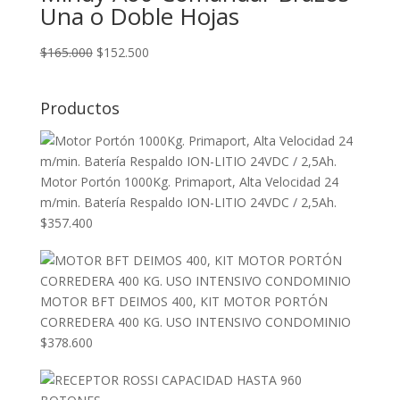
Una o Doble Hojas
El
El
$
165.000
$
152.500
precio
precio
original
actual
Productos
era:
es:
$165.000.
$152.500.
Motor Portón 1000Kg. Primaport, Alta Velocidad 24
m/min. Batería Respaldo ION-LITIO 24VDC / 2,5Ah.
$
357.400
MOTOR BFT DEIMOS 400, KIT MOTOR PORTÓN
CORREDERA 400 KG. USO INTENSIVO CONDOMINIO
$
378.600