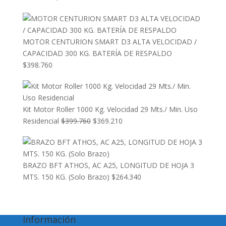
MOTOR CENTURION SMART D3 ALTA VELOCIDAD /
CAPACIDAD 300 KG. BATERÍA DE RESPALDO
$
398.760
Kit Motor Roller 1000 Kg. Velocidad 29 Mts./ Min. Uso
El
El
Residencial
$
399.760
$
369.210
precio
precio
original
actual
era:
es:
BRAZO BFT ATHOS, AC A25, LONGITUD DE HOJA 3
$399.760.
$369.210.
MTS. 150 KG. (Solo Brazo)
$
264.340
Información