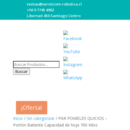
ventas@servitcom-robotica.cl
+56 9 7745 4962
Libertad 450 Santiago Centro
Búsqueda
Set
de
Buscar
Youtube
productos
Channel
ID
¡Oferta!
Inicio
/
Sin categorizar
/ PAR POMELES QUICIOS –
Portón Batiente Capacidad de hoja 700 Kilos