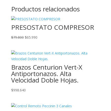
Productos relacionados
PRESOSTATO COMPRESOR
El
El
$
79.800
$
65.990
precio
precio
original
actual
era:
es:
$79.800.
$65.990.
Brazos Centurion Vert-X
Antiportonazos. Alta
Velocidad Doble Hojas.
$
998.640