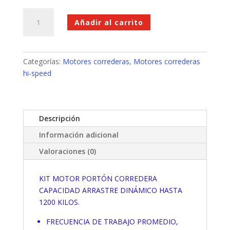
Motor
Añadir al carrito
Portón
1200
Kilos,
Allmatic
Categorías:
Motores correderas
,
Motores correderas
Italia
hi-speed
kalos
230V,
Receptor
Descripción
hasta
1000
Información adicional
usuarios
Valoraciones (0)
cantidad
KIT MOTOR PORTÓN CORREDERA
CAPACIDAD ARRASTRE DINÁMICO HASTA
1200 KILOS.
FRECUENCIA DE TRABAJO PROMEDIO,