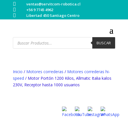

ventas@servitcom-robotica.cl

+56 9 7745 4962

Libertad 450 Santiago Centro
Búsqueda
de
BUSCAR
productos
Inicio
/
Motores correderas
/
Motores correderas hi-
speed
/ Motor Portón 1200 Kilos, Allmatic Italia kalos
230V, Receptor hasta 1000 usuarios