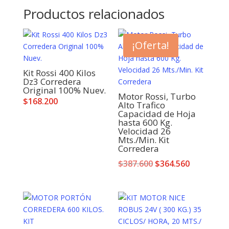
Productos relacionados
¡Oferta!
Kit Rossi 400 Kilos
Dz3 Corredera
Original 100% Nuev.
Motor Rossi, Turbo
$
168.200
Alto Trafico
Capacidad de Hoja
hasta 600 Kg.
Velocidad 26
Mts./Min. Kit
Corredera
El
El
$
387.600
$
364.560
precio
precio
original
actual
era:
es:
$387.600.
$364.560.