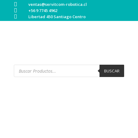

ventas@servitcom-robotica.cl

+56 9 7745 4962

Libertad 450 Santiago Centro
Búsqueda
de
BUSCAR
productos