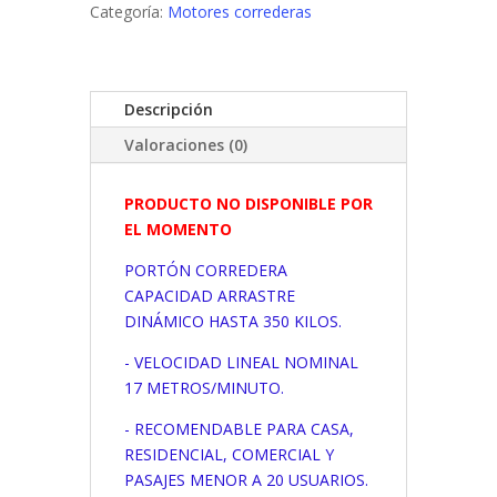
Kilos
Categoría:
Motores correderas
Peccinin-
nice
Italia.
Descripción
(PRODUCTO
NO
Valoraciones (0)
DISPONIBLE
POR
PRODUCTO NO DISPONIBLE POR
EL
EL MOMENTO
MOMENTO)
cantidad
PORTÓN CORREDERA
CAPACIDAD ARRASTRE
DINÁMICO HASTA 350 KILOS.
- VELOCIDAD LINEAL NOMINAL
17 METROS/MINUTO.
- RECOMENDABLE PARA CASA,
RESIDENCIAL, COMERCIAL Y
PASAJES MENOR A 20 USUARIOS.