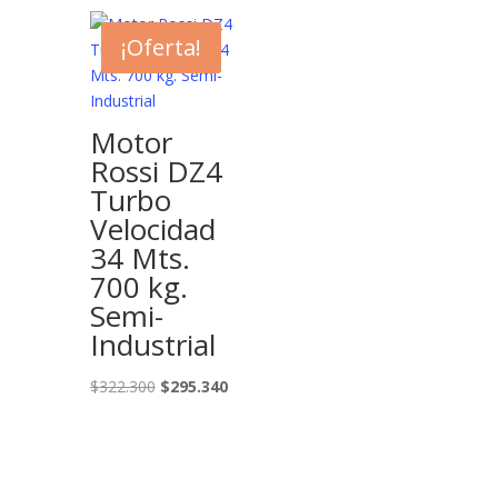
¡Oferta!
Motor
Rossi DZ4
Turbo
Velocidad
34 Mts.
700 kg.
Semi-
Industrial
El
El
$
322.300
$
295.340
precio
precio
original
actual
era:
es:
$322.300.
$295.340.