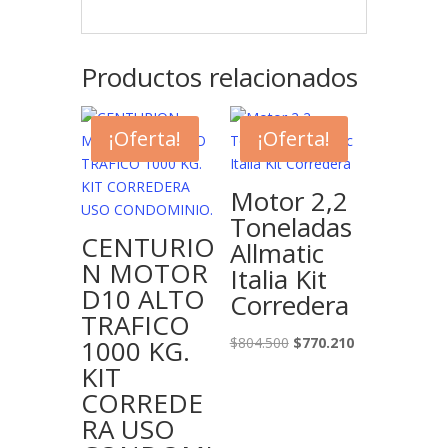
Productos relacionados
¡Oferta!
¡Oferta!
Motor 2,2
Toneladas
CENTURIO
Allmatic
N MOTOR
Italia Kit
D10 ALTO
Corredera
TRAFICO
El
El
1000 KG.
$
804.500
$
770.210
precio
precio
KIT
original
actual
CORREDE
era:
es:
RA USO
$804.500.
$770.210.