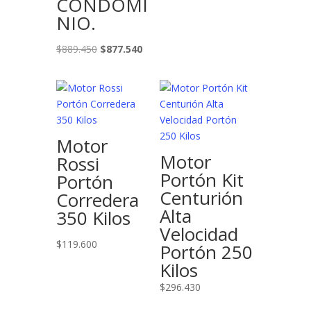
CONDOMI
NIO.
El
El
$
889.450
$
877.540
precio
precio
original
actual
era:
es:
$889.450.
$877.540.
Motor
Motor
Rossi
Portón Kit
Portón
Centurión
Corredera
Alta
350 Kilos
Velocidad
$
119.600
Portón 250
Kilos
$
296.430