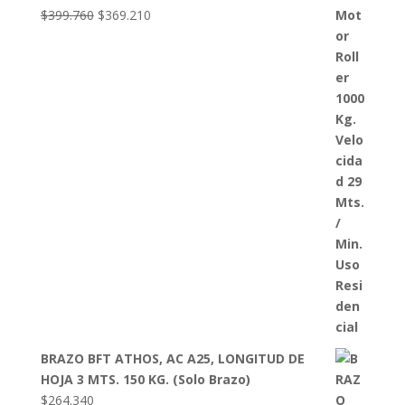
El
El
$
399.760
$
369.210
precio
precio
original
actual
era:
es:
$399.760.
$369.210.
BRAZO BFT ATHOS, AC A25, LONGITUD DE
HOJA 3 MTS. 150 KG. (Solo Brazo)
$
264.340