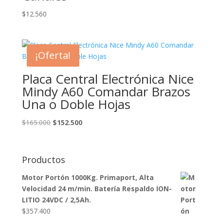
$
12.560
¡Oferta!
Placa Central Electrónica Nice
Mindy A60 Comandar Brazos
Una o Doble Hojas
El
El
$
165.000
$
152.500
precio
precio
original
actual
era:
es:
Productos
$165.000.
$152.500.
Motor Portón 1000Kg. Primaport, Alta
Velocidad 24 m/min. Batería Respaldo ION-
LITIO 24VDC / 2,5Ah.
$
357.400