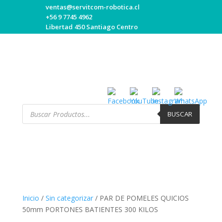
ventas@servitcom-robotica.cl
+56 9 7745 4962
Libertad 450 Santiago Centro
Búsqueda
de
BUSCAR
productos
Inicio
/
Sin categorizar
/ PAR DE POMELES QUICIOS
50mm PORTONES BATIENTES 300 KILOS