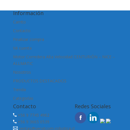
Información
Carrito
Contacto
Finalizar compra
Mi cuenta
Motor Corredera Alta Velocidad CENTURIÓN – NICE –
ALLMATIC
Nosotros
PRODUCTOS DESTACADOS
Tienda
Categorías
Contacto
Redes Sociales
+56 9 7745 4962
+56 9 3665 0539
ventas@servitcom-robotica.cl