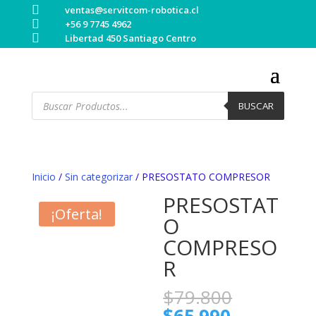

ventas@servitcom-robotica.cl

+56 9 7745 4962

Libertad 450 Santiago Centro
Búsqueda
de
BUSCAR
productos
Inicio
/
Sin categorizar
/ PRESOSTATO COMPRESOR
PRESOSTAT
¡Oferta!
O
COMPRESO
R
El
$
79.800
precio
El