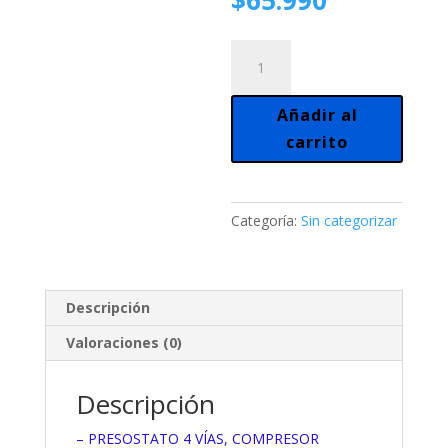
$
65.990
original
precio
era:
actual
PRESOSTATO
$79.800.
es:
COMPRESOR
$65.990.
cantidad
Añadir al
carrito
Categoría:
Sin categorizar
Descripción
Valoraciones (0)
Descripción
– PRESOSTATO 4 VÍAS, COMPRESOR