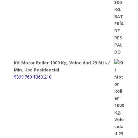
Kit Motor Roller 1000 Kg. Velocidad 29 Mts./
Min. Uso Residencial
El
El
$
399.760
$
369.210
precio
precio
original
actual
era:
es:
$399.760.
$369.210.