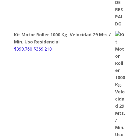
Kit Motor Roller 1000 Kg. Velocidad 29 Mts./
Min. Uso Residencial
El
El
$
399.760
$
369.210
precio
precio
original
actual
era:
es:
$399.760.
$369.210.