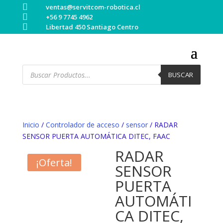

ventas@servitcom-robotica.cl

+56 9 7745 4962

Libertad 450 Santiago Centro
Búsqueda
de
BUSCAR
productos
Inicio
/
Controlador de acceso
/
sensor
/ RADAR
SENSOR PUERTA AUTOMÁTICA DITEC, FAAC
RADAR
¡Oferta!
SENSOR
PUERTA
AUTOMÁTI
CA DITEC,