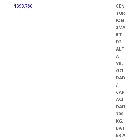
$
398.760