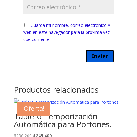
Guarda mi nombre, correo electrónico y
web en este navegador para la próxima vez
que comente.
Productos relacionados
¡Oferta!
Tablero Temporización
Automática para Portones.
El
El
$
256.200
$
245.400