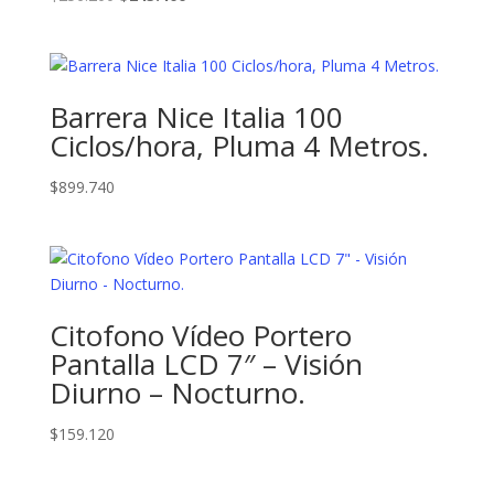
precio
precio
original
actual
era:
es:
$256.200.
$245.400.
Barrera Nice Italia 100
Ciclos/hora, Pluma 4 Metros.
$
899.740
Citofono Vídeo Portero
Pantalla LCD 7″ – Visión
Diurno – Nocturno.
$
159.120