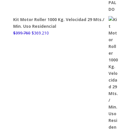
Kit Motor Roller 1000 Kg. Velocidad 29 Mts./
Min. Uso Residencial
El
El
$
399.760
$
369.210
precio
precio
original
actual
era:
es:
$399.760.
$369.210.