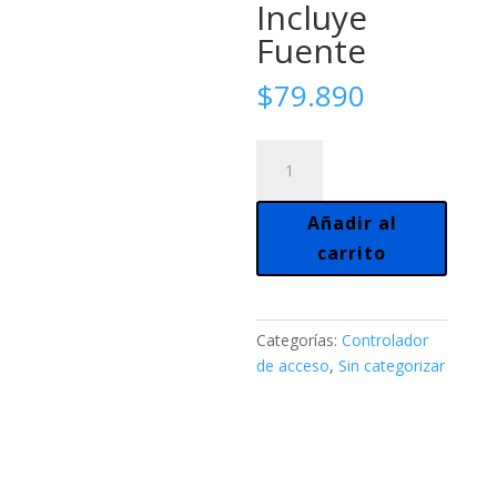
Incluye
Fuente
$
79.890
Teclado
Control
Acceso
Añadir al
Tarjeta
carrito
Y
Clave.
Incluye
Fuente
Categorías:
Controlador
cantidad
de acceso
,
Sin categorizar