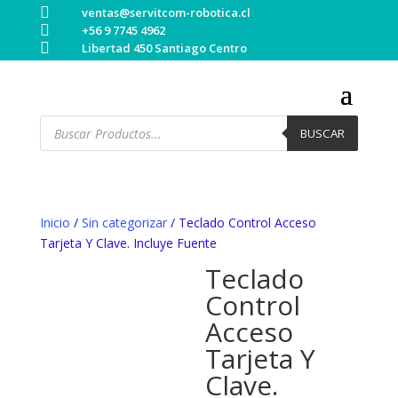

ventas@servitcom-robotica.cl

+56 9 7745 4962

Libertad 450 Santiago Centro
Búsqueda
de
BUSCAR
productos
Inicio
/
Sin categorizar
/ Teclado Control Acceso
Tarjeta Y Clave. Incluye Fuente
Teclado
Control
Acceso
Tarjeta Y
Clave.